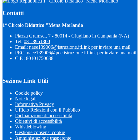
1° Circolo Didattico "Mena Morlando"
Contatti
1° Circolo Didattico "Mena Morlando"
Piazza Gramsci, 7 - 80014 - Giugliano in Campania (NA)
Tel:
081.8951300
Email:
naee139006@istruzione.it
Link per inviare una mail
PEC:
naee139006@pec.istruzione.it
Link per inviare una mail
C.F.: 80101750638
Sezione Link Utili
Cookie policy
Note legali
Informativa Privacy
Ufficio Relazioni con il Pubblico
Dichiarazione di accessibilità
Obiettivi di accessibilità
Whistleblowing
Gestione consensi cookie
Amministrazione trasparente