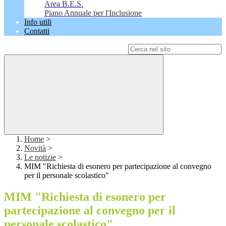
Area B.E.S.
Piano Annuale per l'Inclusione
Info utili
Contatti
Campo di ricerca per le pagine del sito
Home
>
Novità
>
Le notizie
>
MIM "Richiesta di esonero per partecipazione al convegno
per il personale scolastico"
MIM "Richiesta di esonero per
partecipazione al convegno per il
personale scolastico"