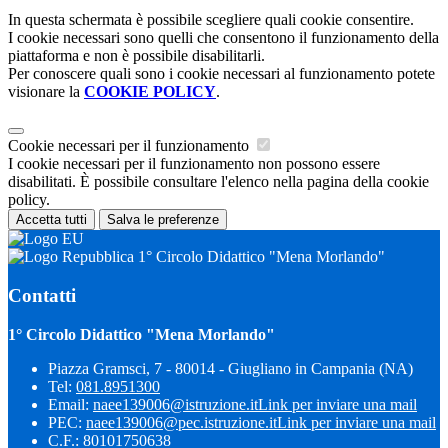
In questa schermata è possibile scegliere quali cookie consentire.
I cookie necessari sono quelli che consentono il funzionamento della
piattaforma e non è possibile disabilitarli.
Per conoscere quali sono i cookie necessari al funzionamento potete
visionare la
COOKIE POLICY
.
Cookie necessari per il funzionamento
I cookie necessari per il funzionamento non possono essere
disabilitati. È possibile consultare l'elenco nella pagina della cookie
policy.
Accetta tutti
Salva le preferenze
1° Circolo Didattico "Mena Morlando"
Contatti
1° Circolo Didattico "Mena Morlando"
Piazza Gramsci, 7 - 80014 - Giugliano in Campania (NA)
Tel:
081.8951300
Email:
naee139006@istruzione.it
Link per inviare una mail
PEC:
naee139006@pec.istruzione.it
Link per inviare una mail
C.F.: 80101750638