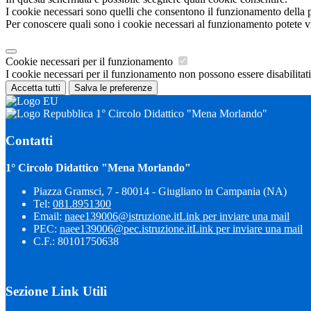
I cookie necessari sono quelli che consentono il funzionamento della pi
Per conoscere quali sono i cookie necessari al funzionamento potete v
Cookie necessari per il funzionamento
I cookie necessari per il funzionamento non possono essere disabilitati.
Accetta tutti
Salva le preferenze
1° Circolo Didattico "Mena Morlando"
Contatti
1° Circolo Didattico "Mena Morlando"
Piazza Gramsci, 7 - 80014 - Giugliano in Campania (NA)
Tel:
081.8951300
Email:
naee139006@istruzione.it
Link per inviare una mail
PEC:
naee139006@pec.istruzione.it
Link per inviare una mail
C.F.: 80101750638
Sezione Link Utili