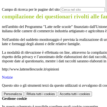
Campo di ricerca per le pagine del sito
compilazione dei questionari rivolti alle f
nell'ambito del Programma "Latte nelle scuole" finanziato dall'Unione e
italiana delle camere di commercio industria artigianato e agricoltura è
Nell'ambito del suddetto monitoraggio è prevista la realizzazione di un’
latte e formaggi degli alunni e delle relative famiglie.
La modalità di rilevazione è effettuata on line, attraverso la compilaz
rispetto della privacy e l’anonimato delle elaborazioni dei dati raccolt
risposte date al questionario, mentre i dati raccolti saranno elaborati i
http://www.lattenellescuole.it/opinioni
Notizie
Questo sito o gli strumenti terzi da questo utilizzati si avvalgono di coo
Personalizza
Rifiuta tutti
i cookies
Accetta tutti
i cookies
Gestione cookie
In questa schermata è possibile scegliere quali cookie consentire.