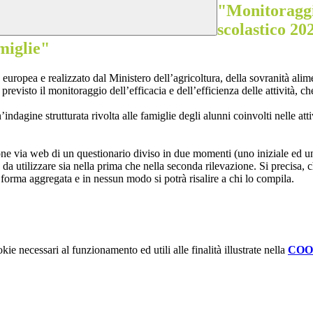
"Monitoraggi
scolastico 20
amiglie"
uropea e realizzato dal Ministero dell’agricoltura, della sovranità alime
 previsto il monitoraggio dell’efficacia e dell’efficienza delle attività,
indagine strutturata rivolta alle famiglie degli alunni coinvolti nelle att
ione via web di un questionario diviso in due momenti (uno iniziale ed un
i, da utilizzare sia nella prima che nella seconda rilevazione. Si precisa,
n forma aggregata e in nessun modo si potrà risalire a chi lo compila.
kie necessari al funzionamento ed utili alle finalità illustrate nella
COO