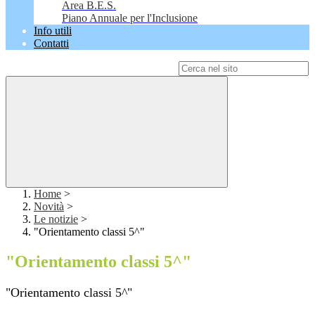
Area B.E.S.
Piano Annuale per l'Inclusione
Info utili
Contatti
Campo di ricerca per le pagine del sito
Home
>
Novità
>
Le notizie
>
"Orientamento classi 5^"
"Orientamento classi 5^"
"Orientamento classi 5^"