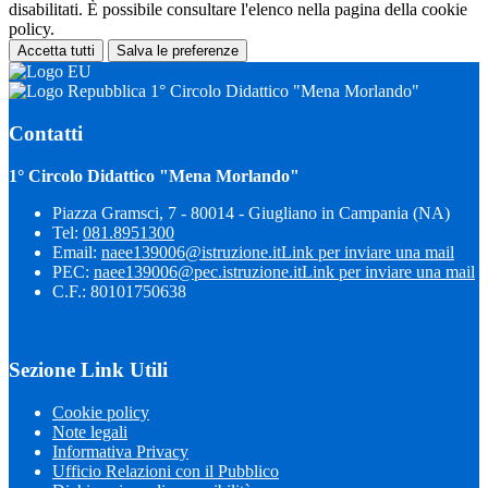
disabilitati. È possibile consultare l'elenco nella pagina della cookie
policy.
Accetta tutti
Salva le preferenze
1° Circolo Didattico "Mena Morlando"
Contatti
1° Circolo Didattico "Mena Morlando"
Piazza Gramsci, 7 - 80014 - Giugliano in Campania (NA)
Tel:
081.8951300
Email:
naee139006@istruzione.it
Link per inviare una mail
PEC:
naee139006@pec.istruzione.it
Link per inviare una mail
C.F.: 80101750638
Sezione Link Utili
Cookie policy
Note legali
Informativa Privacy
Ufficio Relazioni con il Pubblico