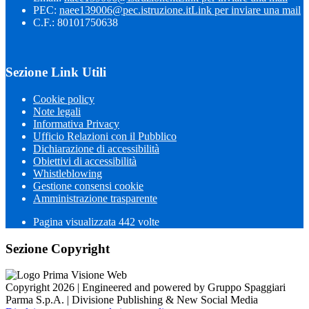
PEC:
naee139006@pec.istruzione.it
Link per inviare una mail
C.F.: 80101750638
Sezione Link Utili
Cookie policy
Note legali
Informativa Privacy
Ufficio Relazioni con il Pubblico
Dichiarazione di accessibilità
Obiettivi di accessibilità
Whistleblowing
Gestione consensi cookie
Amministrazione trasparente
Pagina visualizzata
442
volte
Sezione Copyright
Copyright 2026 | Engineered and powered by Gruppo Spaggiari
Parma S.p.A. | Divisione Publishing & New Social Media