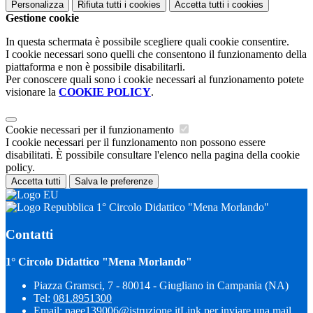
Personalizza
Rifiuta tutti
i cookies
Accetta tutti
i cookies
Gestione cookie
In questa schermata è possibile scegliere quali cookie consentire.
I cookie necessari sono quelli che consentono il funzionamento della
piattaforma e non è possibile disabilitarli.
Per conoscere quali sono i cookie necessari al funzionamento potete
visionare la
COOKIE POLICY
.
Cookie necessari per il funzionamento
I cookie necessari per il funzionamento non possono essere
disabilitati. È possibile consultare l'elenco nella pagina della cookie
policy.
Accetta tutti
Salva le preferenze
1° Circolo Didattico "Mena Morlando"
Contatti
1° Circolo Didattico "Mena Morlando"
Piazza Gramsci, 7 - 80014 - Giugliano in Campania (NA)
Tel:
081.8951300
Email:
naee139006@istruzione.it
Link per inviare una mail