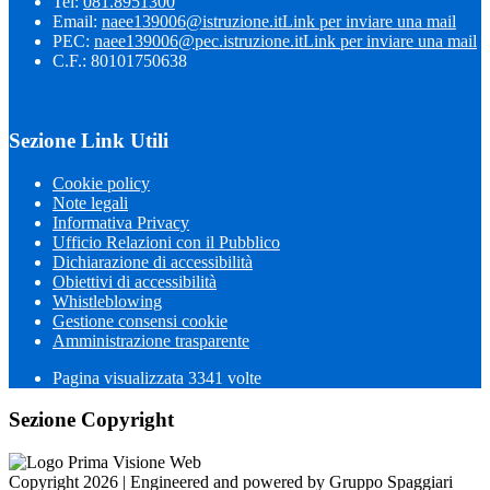
Tel:
081.8951300
Email:
naee139006@istruzione.it
Link per inviare una mail
PEC:
naee139006@pec.istruzione.it
Link per inviare una mail
C.F.: 80101750638
Sezione Link Utili
Cookie policy
Note legali
Informativa Privacy
Ufficio Relazioni con il Pubblico
Dichiarazione di accessibilità
Obiettivi di accessibilità
Whistleblowing
Gestione consensi cookie
Amministrazione trasparente
Pagina visualizzata
3341
volte
Sezione Copyright
Copyright 2026 | Engineered and powered by Gruppo Spaggiari