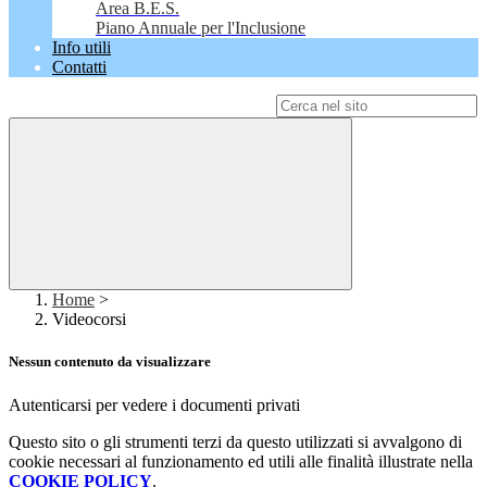
Area B.E.S.
Piano Annuale per l'Inclusione
Info utili
Contatti
Campo di ricerca per le pagine del sito
Home
>
Videocorsi
Nessun contenuto da visualizzare
Autenticarsi per vedere i documenti privati
Questo sito o gli strumenti terzi da questo utilizzati si avvalgono di
cookie necessari al funzionamento ed utili alle finalità illustrate nella
COOKIE POLICY
.