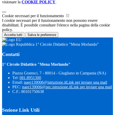
visionare la
COOKIE POLICY
.
Cookie necessari per il funzionamento
I cookie necessari per il funzionamento non possono essere
disabilitati. È possibile consultare l'elenco nella pagina della cookie
policy.
Accetta tutti
Salva le preferenze
1° Circolo Didattico "Mena Morlando"
Contatti
1° Circolo Didattico "Mena Morlando"
Piazza Gramsci, 7 - 80014 - Giugliano in Campania (NA)
Tel:
081.8951300
Email:
naee139006@istruzione.it
Link per inviare una mail
PEC:
naee139006@pec.istruzione.it
Link per inviare una mail
C.F.: 80101750638
Sezione Link Utili