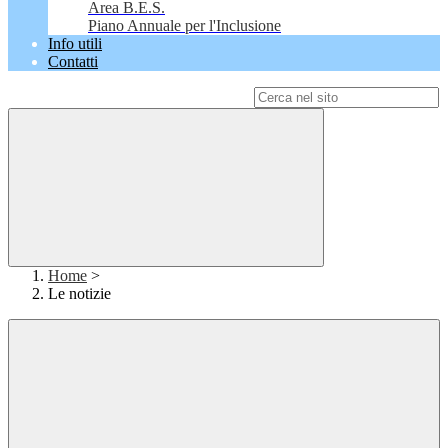
Area B.E.S.
Piano Annuale per l'Inclusione
Info utili
Contatti
Campo di ricerca per le pagine del sito
Home
>
Le notizie