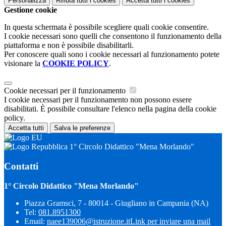
Personalizza
Rifiuta tutti
i cookies
Accetta tutti
i cookies
Gestione cookie
In questa schermata è possibile scegliere quali cookie consentire.
I cookie necessari sono quelli che consentono il funzionamento della
piattaforma e non è possibile disabilitarli.
Per conoscere quali sono i cookie necessari al funzionamento potete
visionare la
COOKIE POLICY
.
Cookie necessari per il funzionamento
I cookie necessari per il funzionamento non possono essere
disabilitati. È possibile consultare l'elenco nella pagina della cookie
policy.
Accetta tutti
Salva le preferenze
1° Circolo Didattico "Mena Morlando"
Contatti
1° Circolo Didattico "Mena Morlando"
Piazza Gramsci, 7 - 80014 - Giugliano in Campania (NA)
Tel:
081.8951300
Email:
naee139006@istruzione.it
Link per inviare una mail