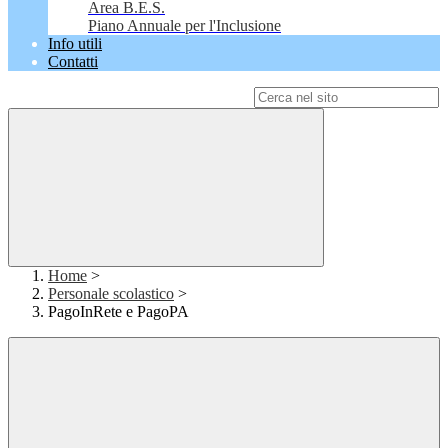
Area B.E.S.
Piano Annuale per l'Inclusione
Info utili
Contatti
Campo di ricerca per le pagine del sito
Home
>
Personale scolastico
>
PagoInRete e PagoPA