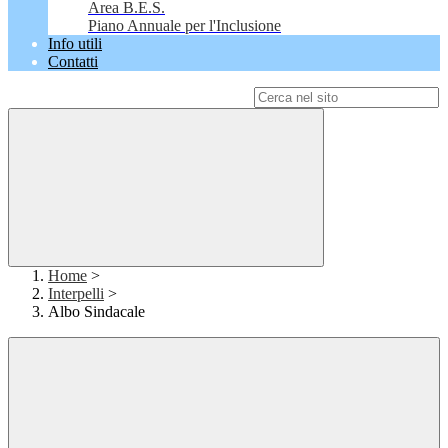
Area B.E.S.
Piano Annuale per l'Inclusione
Info utili
Contatti
Campo di ricerca per le pagine del sito
Home
>
Interpelli
>
Albo Sindacale