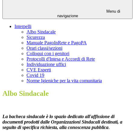
Menu di
navigazione
Interpelli
Albo Sindacale
Sicurezza
Manuale PagoInRete e PagoPA
Orari classi/sezioni
Colloqui con i genitori
Protocolli d'Intesa e Accordi di Rete
Individuazione uffici
CVE Esperti
Covid 19
Norme Igieniche per la vita comunitaria
Albo Sindacale
La
b
acheca sindacale è lo spazio dedicato all'affissione di
documenti prodotti dalle Organizzazioni Sindacali destinati, a
seguito di specifica richiesta, alla conoscenza
pubblica
.