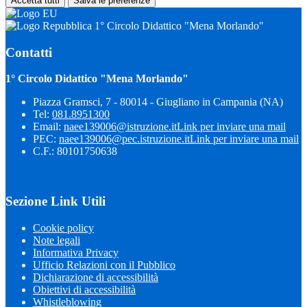
Accetta tutti
Salva le preferenze
1° Circolo Didattico "Mena Morlando"
Contatti
1° Circolo Didattico "Mena Morlando"
Piazza Gramsci, 7 - 80014 - Giugliano in Campania (NA)
Tel:
081.8951300
Email:
naee139006@istruzione.it
Link per inviare una mail
PEC:
naee139006@pec.istruzione.it
Link per inviare una mail
C.F.: 80101750638
Sezione Link Utili
Cookie policy
Note legali
Informativa Privacy
Ufficio Relazioni con il Pubblico
Dichiarazione di accessibilità
Obiettivi di accessibilità
Whistleblowing