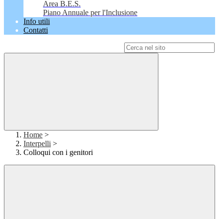
Area B.E.S.
Piano Annuale per l'Inclusione
Info utili
Contatti
Campo di ricerca per le pagine del sito
Home
>
Interpelli
>
Colloqui con i genitori