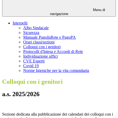
Menu di
navigazione
Interpelli
Albo Sindacale
Sicurezza
Manuale PagoInRete e PagoPA
Orari classi/sezioni
Colloqui con i genitori
Protocolli d'Intesa e Accordi di Rete
Individuazione uffici
CVE Esperti
Covid 19
Norme Igieniche per la vita comunitaria
Colloqui con i genitori
a.s. 2025/2026
Sezione dedicata alla pubblicazione dei calendari dei colloqui con i