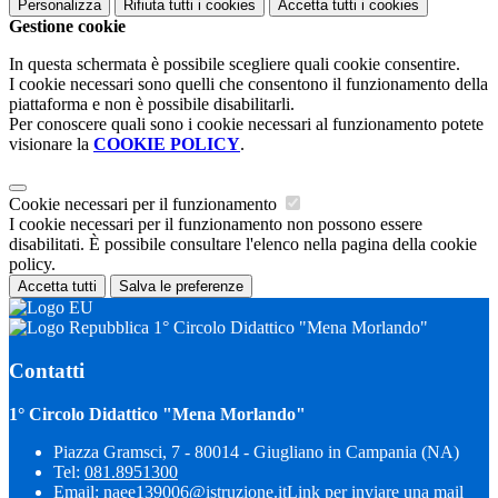
Personalizza
Rifiuta tutti
i cookies
Accetta tutti
i cookies
Gestione cookie
In questa schermata è possibile scegliere quali cookie consentire.
I cookie necessari sono quelli che consentono il funzionamento della
piattaforma e non è possibile disabilitarli.
Per conoscere quali sono i cookie necessari al funzionamento potete
visionare la
COOKIE POLICY
.
Cookie necessari per il funzionamento
I cookie necessari per il funzionamento non possono essere
disabilitati. È possibile consultare l'elenco nella pagina della cookie
policy.
Accetta tutti
Salva le preferenze
1° Circolo Didattico "Mena Morlando"
Contatti
1° Circolo Didattico "Mena Morlando"
Piazza Gramsci, 7 - 80014 - Giugliano in Campania (NA)
Tel:
081.8951300
Email:
naee139006@istruzione.it
Link per inviare una mail