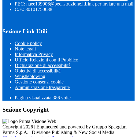
PEC:
naee139006@pec.istruzione.it
Link per inviare una mail
C.F.: 80101750638
Sezione Link Utili
Cookie policy
Note legali
Informativa Privacy
Ufficio Relazioni con il Pubblico
Dichiarazione di accessibilità
Obiettivi di accessibilità
Whistleblowing
Gestione consensi cookie
Amministrazione trasparente
Pagina visualizzata
386
volte
Sezione Copyright
Copyright 2026 | Engineered and powered by Gruppo Spaggiari
Parma S.p.A. | Divisione Publishing & New Social Media