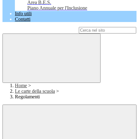
Area B.E.S.
Piano Annuale per l'Inclusione
Info utili
Contatti
Campo di ricerca per le pagine del sito
Home
>
Le carte della scuola
>
Regolamenti