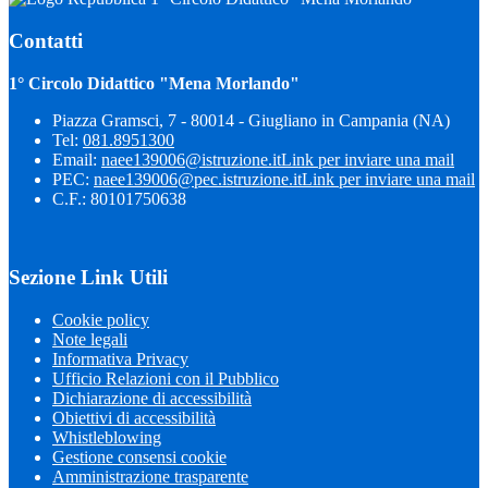
Contatti
1° Circolo Didattico "Mena Morlando"
Piazza Gramsci, 7 - 80014 - Giugliano in Campania (NA)
Tel:
081.8951300
Email:
naee139006@istruzione.it
Link per inviare una mail
PEC:
naee139006@pec.istruzione.it
Link per inviare una mail
C.F.: 80101750638
Sezione Link Utili
Cookie policy
Note legali
Informativa Privacy
Ufficio Relazioni con il Pubblico
Dichiarazione di accessibilità
Obiettivi di accessibilità
Whistleblowing
Gestione consensi cookie
Amministrazione trasparente