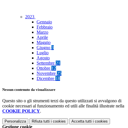
2023
Gennaio
Febbraio
Marzo
Aprile
Maggio
Giugno
3
Luglio
Agosto
Settembre
21
Ottobre
12
Novembre
25
Dicembre
18
Nessun contenuto da visualizzare
Questo sito o gli strumenti terzi da questo utilizzati si avvalgono di
cookie necessari al funzionamento ed utili alle finalità illustrate nella
COOKIE POLICY
.
Personalizza
Rifiuta tutti
i cookies
Accetta tutti
i cookies
Gestione cookie