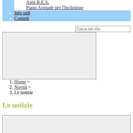
Area B.E.S.
Piano Annuale per l'Inclusione
Info utili
Contatti
Campo di ricerca per le pagine del sito
Home
>
Novità
>
Le notizie
Le notizie