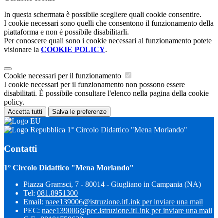
In questa schermata è possibile scegliere quali cookie consentire.
I cookie necessari sono quelli che consentono il funzionamento della
piattaforma e non è possibile disabilitarli.
Per conoscere quali sono i cookie necessari al funzionamento potete
visionare la
COOKIE POLICY
.
Cookie necessari per il funzionamento
I cookie necessari per il funzionamento non possono essere
disabilitati. È possibile consultare l'elenco nella pagina della cookie
policy.
Accetta tutti
Salva le preferenze
1° Circolo Didattico "Mena Morlando"
Contatti
1° Circolo Didattico "Mena Morlando"
Piazza Gramsci, 7 - 80014 - Giugliano in Campania (NA)
Tel:
081.8951300
Email:
naee139006@istruzione.it
Link per inviare una mail
PEC:
naee139006@pec.istruzione.it
Link per inviare una mail