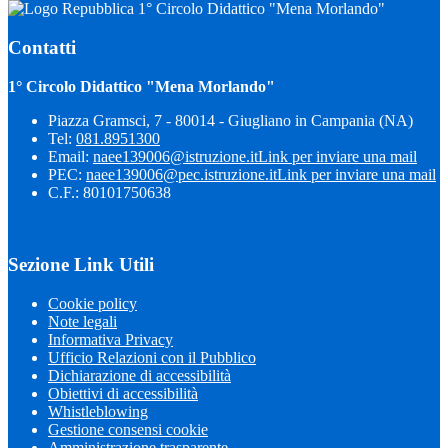
1° Circolo Didattico "Mena Morlando"
Contatti
1° Circolo Didattico "Mena Morlando"
Piazza Gramsci, 7 - 80014 - Giugliano in Campania (NA)
Tel:
081.8951300
Email:
naee139006@istruzione.it
Link per inviare una mail
PEC:
naee139006@pec.istruzione.it
Link per inviare una mail
C.F.: 80101750638
Sezione Link Utili
Cookie policy
Note legali
Informativa Privacy
Ufficio Relazioni con il Pubblico
Dichiarazione di accessibilità
Obiettivi di accessibilità
Whistleblowing
Gestione consensi cookie
Amministrazione trasparente