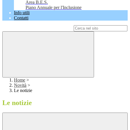
Area B.E.S.
Piano Annuale per l'Inclusione
Info utili
Contatti
Campo di ricerca per le pagine del sito
Home
>
Novità
>
Le notizie
Le notizie