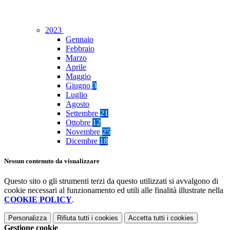
2023
Gennaio
Febbraio
Marzo
Aprile
Maggio
Giugno
3
Luglio
Agosto
Settembre
21
Ottobre
12
Novembre
25
Dicembre
18
Nessun contenuto da visualizzare
Questo sito o gli strumenti terzi da questo utilizzati si avvalgono di
cookie necessari al funzionamento ed utili alle finalità illustrate nella
COOKIE POLICY
.
Personalizza
Rifiuta tutti
i cookies
Accetta tutti
i cookies
Gestione cookie