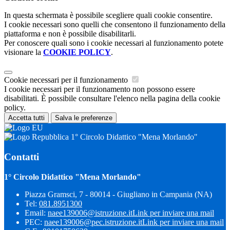
In questa schermata è possibile scegliere quali cookie consentire.
I cookie necessari sono quelli che consentono il funzionamento della
piattaforma e non è possibile disabilitarli.
Per conoscere quali sono i cookie necessari al funzionamento potete
visionare la
COOKIE POLICY
.
Cookie necessari per il funzionamento
I cookie necessari per il funzionamento non possono essere
disabilitati. È possibile consultare l'elenco nella pagina della cookie
policy.
Accetta tutti
Salva le preferenze
1° Circolo Didattico "Mena Morlando"
Contatti
1° Circolo Didattico "Mena Morlando"
Piazza Gramsci, 7 - 80014 - Giugliano in Campania (NA)
Tel:
081.8951300
Email:
naee139006@istruzione.it
Link per inviare una mail
PEC:
naee139006@pec.istruzione.it
Link per inviare una mail