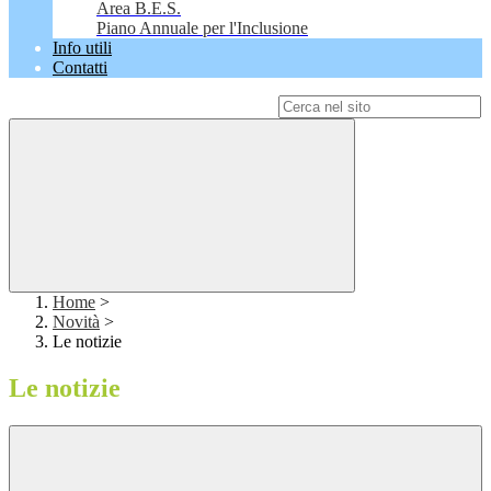
Area B.E.S.
Piano Annuale per l'Inclusione
Info utili
Contatti
Campo di ricerca per le pagine del sito
Home
>
Novità
>
Le notizie
Le notizie